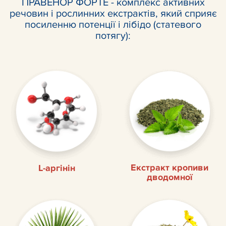
ПРАВЕНОР ФОРТЕ - комплекс активних
речовин і рослинних екстрактів, який сприяє
посиленню потенції і лібідо (статевого
потягу):
Екстракт кропиви
L-аргінін
дводомної