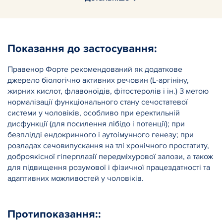
Показання до застосування:
Правенор Форте рекомендований як додаткове
джерело біологічно активних речовин (L-аргініну,
жирних кислот, флавоноїдів, фітостеролів і ін.) З метою
нормалізації функціонального стану сечостатевої
системи у чоловіків, особливо при еректильній
дисфункції (для посилення лібідо і потенції); при
безплідді ендокринного і аутоімунного генезу; при
розладах сечовипускання на тлі хронічного простатиту,
доброякісної гіперплазії передміхурової залози, а також
для підвищення розумової і фізичної працездатності та
адаптивних можливостей у чоловіків.
Протипоказання::