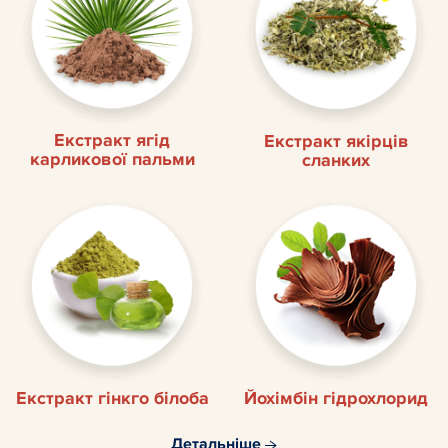
Екстракт ягід
Екстракт якірців
карликової пальми
сланких
Екстракт гінкго білоба
Йохімбін гідрохлорид
Детальніше