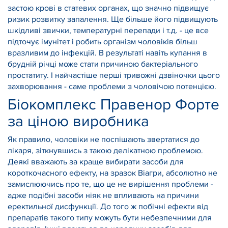
застою крові в статевих органах, що значно підвищує
ризик розвитку запалення. Ще більше його підвищують
шкідливі звички, температурні перепади і т.д. - це все
підточує імунітет і робить організм чоловіків більш
вразливим до інфекцій. В результаті навіть купання в
брудній річці може стати причиною бактеріального
простатиту. І найчастіше перші тривожні дзвіночки цього
захворювання - саме проблеми з чоловічою потенцією.
Біокомплекс Правенор Форте
за ціною виробника
Як правило, чоловіки не поспішають звертатися до
лікаря, зіткнувшись з такою делікатною проблемою.
Деякі вважають за краще вибирати засоби для
короткочасного ефекту, на зразок Віагри, абсолютно не
замислюючись про те, що це не вирішення проблеми -
адже подібні засоби ніяк не впливають на причини
еректильної дисфункції. До того ж побічні ефекти від
препаратів такого типу можуть бути небезпечними для