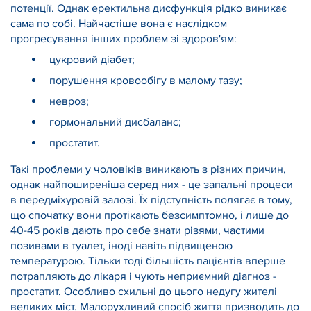
потенції. Однак еректильна дисфункція рідко виникає
сама по собі. Найчастіше вона є наслідком
прогресування інших проблем зі здоров'ям:
цукровий діабет;
порушення кровообігу в малому тазу;
невроз;
гормональний дисбаланс;
простатит.
Такі проблеми у чоловіків виникають з різних причин,
однак найпоширеніша серед них - це запальні процеси
в передміхуровій залозі. Їх підступність полягає в тому,
що спочатку вони протікають безсимптомно, і лише до
40-45 років дають про себе знати різями, частими
позивами в туалет, іноді навіть підвищеною
температурою. Тільки тоді більшість пацієнтів вперше
потрапляють до лікаря і чують неприємний діагноз -
простатит. Особливо схильні до цього недугу жителі
великих міст. Малорухливий спосіб життя призводить до