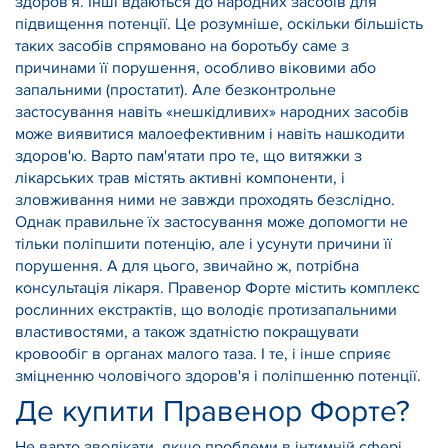
здоров'я. Інші вдаються до народних засобів для
підвищення потенції. Це розумніше, оскільки більшість
таких засобів спрямовано на боротьбу саме з
причинами її порушення, особливо віковими або
запальними (простатит). Але безконтрольне
застосування навіть «нешкідливих» народних засобів
може виявитися малоефективним і навіть нашкодити
здоров'ю. Варто пам'ятати про те, що витяжки з
лікарських трав містять активні компоненти, і
зловживання ними не завжди проходять безслідно.
Однак правильне їх застосування може допомогти не
тільки поліпшити потенцію, але і усунути причини її
порушення. А для цього, звичайно ж, потрібна
консультація лікаря. Правенор Форте містить комплекс
рослинних екстрактів, що володіє протизапальними
властивостями, а також здатністю покращувати
кровообіг в органах малого таза. І те, і інше сприяє
зміцненню чоловічого здоров'я і поліпшенню потенції.
Де купити Правенор Форте?
Не варто зволікати, якщо проблеми в інтимній сфері