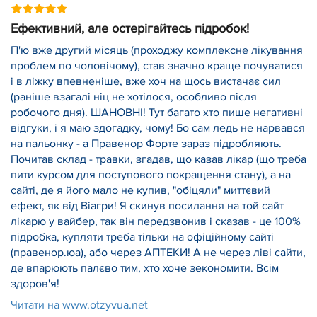
Ефективний, але остерігайтесь підробок!
П'ю вже другий місяць (проходжу комплексне лікування
проблем по чоловічому), став значно краще почуватися
і в ліжку впевненіше, вже хоч на щось вистачає сил
(раніше взагалі ніц не хотілося, особливо після
робочого дня). ШАНОВНІ! Тут багато хто пише негативні
відгуки, і я маю здогадку, чому! Бо сам ледь не нарвався
на пальонку - а Правенор Форте зараз підробляють.
Почитав склад - травки, згадав, що казав лікар (що треба
пити курсом для поступового покращення стану), а на
сайті, де я його мало не купив, "обіцяли" миттєвий
ефект, як від Віагри! Я скинув посилання на той сайт
лікарю у вайбер, так він передзвонив і сказав - це 100%
підробка, купляти треба тільки на офіційному сайті
(правенор.юа), або через АПТЕКИ! А не через ліві сайти,
де впарюють палєво тим, хто хоче зекономити. Всім
здоров'я!
Читати на www.otzyvua.net