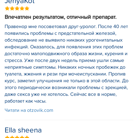
JenyaKot
Впечатлен результатом, отличный препарат.
Правенор мне посоветовал друг-уролог. После 40 лет
появились проблемы с предстательной железой,
обследование не выявило никаких урогенитальных
инфекций. Оказалось, для появления этих проблем
достаточно малоподвижного образа жизни, курения и
стресса. Уже после двух недель приема ушли самые
неприятные симптомы. Никаких ночных пробежек до
туалета, жжения и рези при мочеиспускании. Пропив
курс, заметил улучшения не только в этой области. До
этого периодически возникали проблемы с эрекцией,
даже секса уже не хотелось. Сейчас все в норме,
работает как часы.
Читати на otzovik.com
Ella sheena