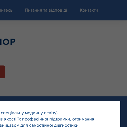
айтесь
Питання та відповіді
Контакти
НОР
 спеціальну медичну освіту).
в якості їх професійної підтримки, отримання
івництвом для самостійної діагностики,