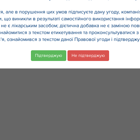
Офіційний сайт
в'я, але в порушення цих умов підписуєте дану угоду, комп
и, що виникли в результаті самостійного використання інформ
 не є лікарським засобом; дієтична добавка не є заміною по
Дієтична добавка. Не є лікарським засобом.
найомитися з текстом етикетування та проконсультуватися з 
© 2026 Правенор, Всі права захищені
я, ознайомився з текстом даної Правової угоди і підтверджу
Підтверджую
Не підтверджую