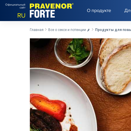
Официальный
сайт
О продукте
Дл
RU
Главная
Все о сексе и потенции 🌶️
Продукты для повы