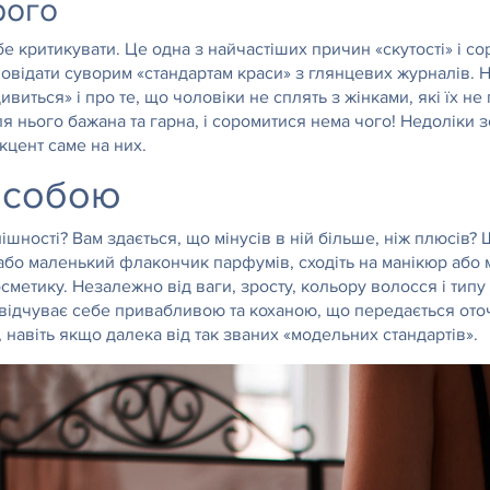
рого
е критикувати. Це одна з найчастіших причин «скутості» і сор
овідати суворим «стандартам краси» з глянцевих журналів. Н
дивиться» і про те, що чоловіки не сплять з жінками, які їх
для нього бажана та гарна, і соромитися нема чого! Недоліки
кцент саме на них.
 собою
нішності? Вам здається, що мінусів в ній більше, ніж плюсів
 або маленький флакончик парфумів, сходіть на манікюр або 
сметику. Незалежно від ваги, зросту, кольору волосся і типу
 відчуває себе привабливою та коханою, що передається оточ
навіть якщо далека від так званих «модельних стандартів».