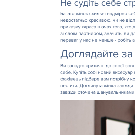
Не судіть себе ст
Багато жінок схильні надмірно себ
недостатньо красивою, чи не відп
приказку «краса в очах того, хто 
зі своїм партнером, значить, ви 
переваг у нас не менше - робіть а
Доглядайте за
Ви занадто критичні до своєї зов
себе. Купіть собі новий аксесуар
фахівець підбере вам потрібну ко
пестити. Доглянута жінка завжди
завжди оточена шанувальниками, 