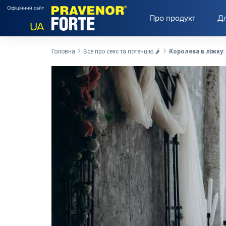
Офіційний сайт
Про продукт
Дл
UA
Головна
Все про секс та потенцію 🌶️
Королева в ліжку: