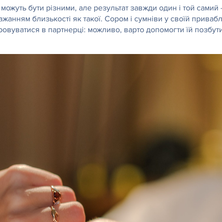
можуть бути різними, але результат завжди один і той самий
бажанням близькості як такої. Сором і сумніви у своїй прива
ровуватися в партнерці: можливо, варто допомогти їй позбут