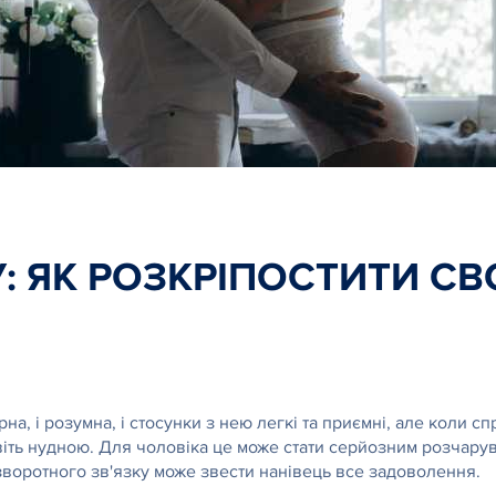
: ЯК РОЗКРІПОСТИТИ С
арна, і розумна, і стосунки з нею легкі та приємні, але коли с
іть нудною. Для чоловіка це може стати серйозним розчарув
ь зворотного зв'язку може звести нанівець все задоволення.