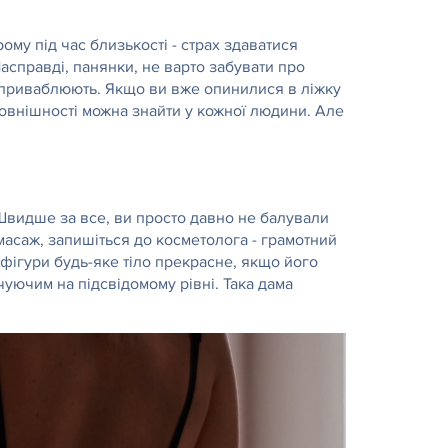
ому під час близькості - страх здаватися
асправді, панянки, не варто забувати про
 не приваблюють. Якщо ви вже опинилися в ліжку
 зовнішності можна знайти у кожної людини. Але
? Швидше за все, ви просто давно не балували
масаж, запишіться до косметолога - грамотний
 фігури будь-яке тіло прекрасне, якщо його
уючим на підсвідомому рівні. Така дама