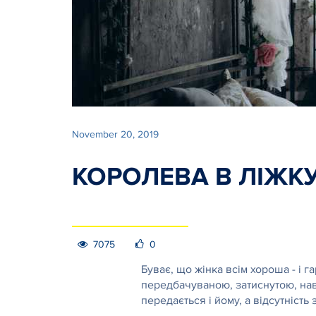
November 20, 2019
КОРОЛЕВА В ЛІЖКУ
7075
0
Буває, що жінка всім хороша - і г
передбачуваною, затиснутою, нав
передається і йому, а відсутніст