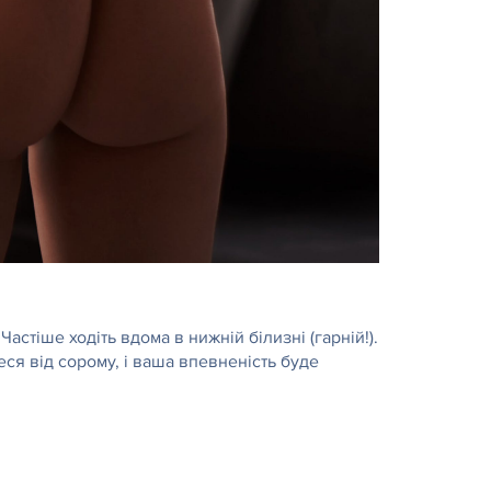
стіше ходіть вдома в нижній білизні (гарній!).
еся від сорому, і ваша впевненість буде