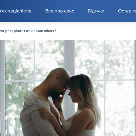
я спеціалістів
Все про секс
Відгуки
Остеріг
 як розкріпостити свою жінку?