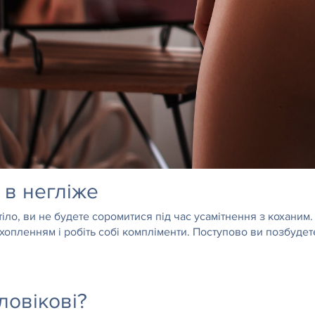
в негліже
о, ви не будете соромитися під час усамітнення з коханим. Ча
ахопленням і робіть собі компліменти. Поступово ви позбудет
ловікові?