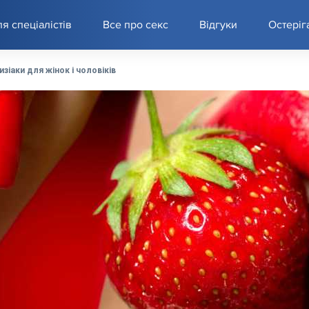
я спеціалістів
Все про секс
Відгуки
Остеріг
зіаки для жінок і чоловіків