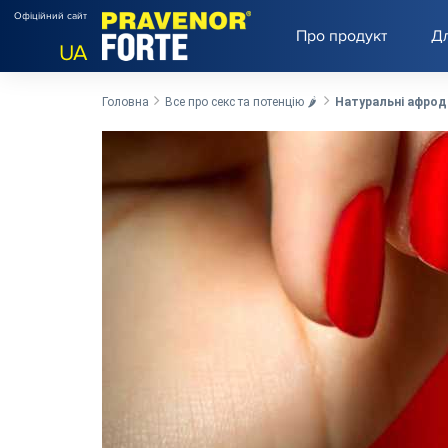
Офіційний сайт
Про продукт
Дл
UA
Головна
Все про секс та потенцію 🌶️
Натуральні афроди