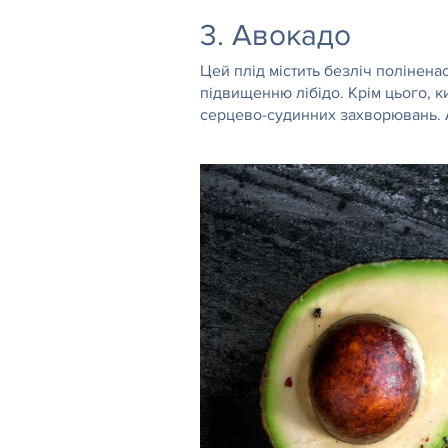
3. Авокадо
Цей плід містить безліч полінена
підвищенню лібідо. Крім цього, к
серцево-судинних захворювань. А