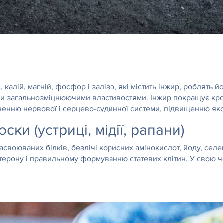
 С, калій, магній, фосфор і залізо, які містить інжир, роблят
и загальнозміцнюючими властивостями. Інжир покращує кровоо
ненню нервової і серцево-судинної системи, підвищенню якос
ски (устриці, мідії, рапани)
своюваних білків, безлічі корисних амінокислот, йоду, сел
терону і правильному формуванню статевих клітин. У свою че