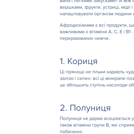
вина і легкими закусками? А між і
вершками, фрукти, устриці, мідії 
налаштовувати організм людини н
Афродизіаками є всі продукти, що
важливими є вітаміни А, С, Е і В1
перерахованих нижче.
1. Кориця
Ці прянощі не тільки надають чуд
залізо і селен: всі ці мінерали 
це збільшить ступінь насолоди обо
2. Полуниця
Полуниця не дарма асоціюється у н
також вітаміни групи В, які спр
побаченні.