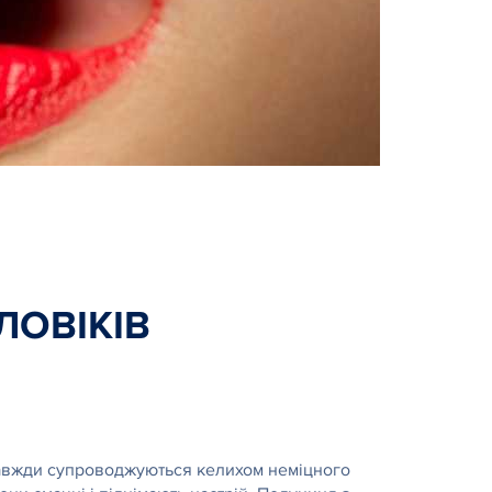
ЛОВІКІВ
е завжди супроводжуються келихом неміцного