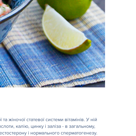
а жіночої статевої системи вітамінів. У ній
ислоти, калію, цинку і заліза - в загальному,
естостерону і нормального сперматогенезу.