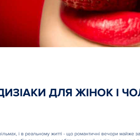
ИЗІАКИ ДЛЯ ЖІНОК І ЧО
 фільмах, і в реальному житті - що романтичні вечори майж