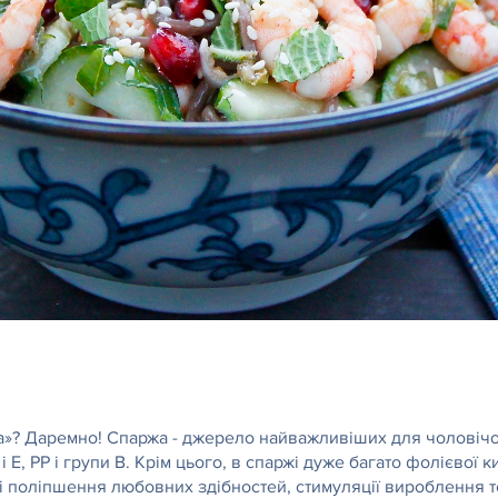
а»? Даремно! Спаржа - джерело найважливіших для чоловічої т
 і Е, РР і групи B. Крім цього, в спаржі дуже багато фолієвої к
 і поліпшення любовних здібностей, стимуляції вироблення т