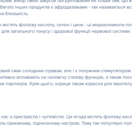
ншим, вибір таких закусок обгрунтований не тільки тим, що в
і багато інших продуктів є афродизіаками - так називається вс
а близькість.
 містять фолієву кислоту, селен і цинк - ці мікроелементи п
 - для загального тонусу і здорової функції нервової системи.
овий смак солодким стравам, але і є потужним стимулятором л
позитивно впливають на чоловічу статеву функцію, а також по
х партнерів. Крім цього, кориця також корисна для імунітету
ас з пристрастю і чуттєвістю. Ця ягода містить фолієву кисл
ияють приємному, піднесеному настрою. Тому так популярні п