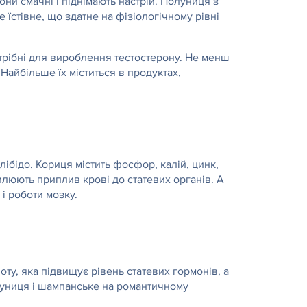
они смачні і піднімають настрій. Полуниця з
е їстівне, що здатне на фізіологічному рівні
отрібні для вироблення тестостерону. Не менш
 Найбільше їх міститься в продуктах,
ібідо. Кориця містить фосфор, калій, цинк,
силюють приплив крові до статевих органів. А
 і роботи мозку.
оту, яка підвищує рівень статевих гормонів, а
олуниця і шампанське на романтичному