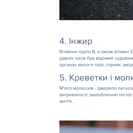
4. Інжир
Вітаміни групи В, а також вітамін
давніх часів був відомий чудовим
органах малого таза, сприяє зміц
5. Креветки і молю
М'ясо молюсків - джерело легкоза
витривалості, виробленню тестос
життя.