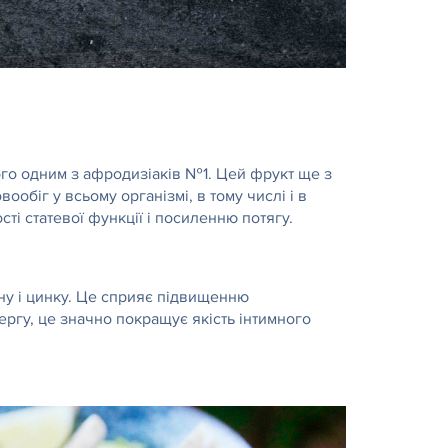
ь його одним з афродизіаків №1. Цей фрукт ще з
біг у всьому організмі, в тому числі і в
ті статевої функції і посиленню потягу.
ену і цинку. Це сприяє підвищенню
ргу, це значно покращує якість інтимного