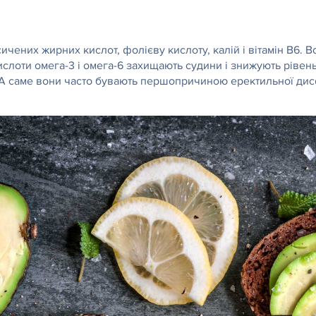
сичених жирних кислот, фолієву кислоту, калій і вітамін В6. 
ислоти омега-3 і омега-6 захищають судини і знижують рівен
 саме вони часто бувають першопричиною еректильної дисфу